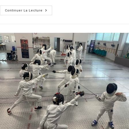
P’tit
Continuer La Lecture
Dej
Du
C.A.S.E
Escrime