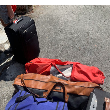
Mai
2024
Dèja
Riche
En
Évènements