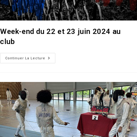
Week-end du 22 et 23 juin 2024 au
club
Week-
Continuer La Lecture
End
Du
22
Et
23
Juin
2024
Au
Club