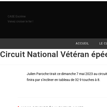
CASE Escrime
Venez croiser le fer !
ACCUEIL
LE C
Circuit National Vétéran épé
Julien Paroche tirait ce dimanche 7 mai 2023 au circuit
finira par s’incliner en tableau de 32 9 touches à 8.