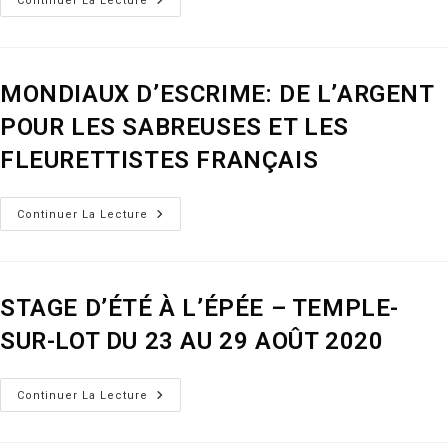
Vidéos
Continuer La Lecture
MONDIAUX D’ESCRIME: DE L’ARGENT
POUR LES SABREUSES ET LES
FLEURETTISTES FRANÇAIS
MONDIAUX
Continuer La Lecture
D’ESCRIME:
DE
L’ARGENT
POUR
LES
SABREUSES
STAGE D’ÉTÉ À L’ÉPÉE – TEMPLE-
ET
LES
SUR-LOT DU 23 AU 29 AOÛT 2020
FLEURETTISTES
FRANÇAIS
STAGE
Continuer La Lecture
D’ÉTÉ
À
L’ÉPÉE