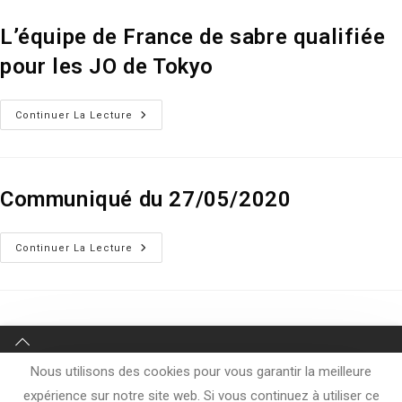
–
TEMPLE-
SUR-
L’équipe de France de sabre qualifiée
LOT
DU
pour les JO de Tokyo
23
AU
29
AOÛT
L’équipe
2020
Continuer La Lecture
De
France
De
Sabre
Qualifiée
Pour
Communiqué du 27/05/2020
Les
JO
De
Tokyo
Communiqué
Continuer La Lecture
Du
27/05/2020
Nous utilisons des cookies pour vous garantir la meilleure
expérience sur notre site web. Si vous continuez à utiliser ce