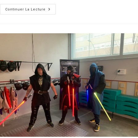
Retour
Continuer La Lecture
Sur
Le
Début
De
La
Saison
2023/2024